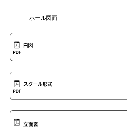
ホール図面
白図
ファイルを開く
準備中
PDF
スクール形式
準備中
準備中
PDF
​立面図
準備中
準備中