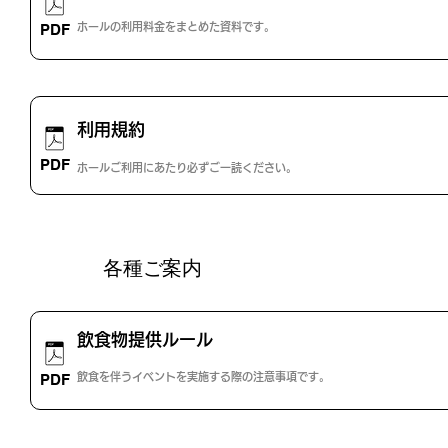
ファイルを開く
さらに表示
PDF
ホールの利用料金をまとめた資料です。
利用規約
ファイルを開く
さらに表示
PDF
ホールご利用にあたり必ずご一読ください。
各種ご案内
飲食物提供ルール
ファイルを開く
さらに表示
PDF
飲食を伴うイベントを実施する際の注意事項です。