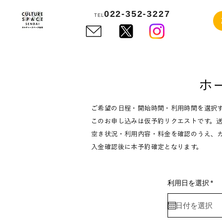
022-352-3227
TEL
ホ
ご希望の日程・開始時間・利用時間を選択
このお申し込みは仮予約リクエストです。
空き状況・利用内容・料金を確認のうえ、
入金確認後に本予約確定となります。
r
利用日を選択
*
e
q
u
i
r