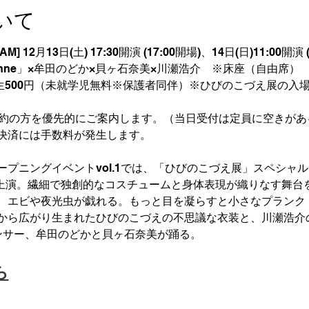
いて
M] 12月13日(土) 17:30開演 (17:00開場)、14日(日)11:00開演 
nne」×牟田のどか×貝ヶ石奈美×川瀬浩介　※床座（自由席）
｜学生500円（未就学児無料※保護者同伴）※ひびのこづえ展の入場
予約の方を優先的にご案内します。（当日受付は定員に空きがあ
決済には手数料が発生します。
ープニングイベントvol.1では、「ひびのこづえ展」スペシャ
」を上演。繊細で独創的なコスチュームと身体表現が織りなす舞台
、エビや夜光虫が戯れる。もっと目を凝らすと小さなプランク
から広がり生まれたひびのこづえの不思議な衣装と、川瀬浩介
ンサー、牟田のどかと貝ヶ石奈美が踊る。
ら