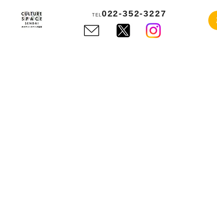
022-352-3227
TEL
CULTU
SE