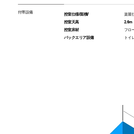
付帯設備
控室仕様/面積/
楽屋仕
控室天高
2.6
控室床材
フロ
バックエリア設備
トイ