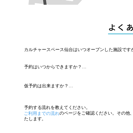
よく
カルチャースペース仙台はいつオープンした施設ですか
2026年1月5日にオープンします。

予約はいつからできますか？

ご予約受付も既に開始しておりますのでお気軽にお問
用途に応じて予約開始時期が異なります。以下をご参照
仮予約は出来ますか？

舞台公演・コンサート・展示会・公開配信などの公開イ
可能です　。期日は１週間となります。仮予約期間中
　ご利用希望日の【365日前】から予約を承ります。

ワークショップ・セミナー・小規模な集まりなど参加型
予約する流れを教えてください。
　ご利用希望日の【180日前】から予約可能です。

ご利用までの流れ
のページをご確認ください。その他
短時間の練習・リハーサル・撮影利用など：

たします。
　【90前】から空きがあれば随時ご予約いただけます