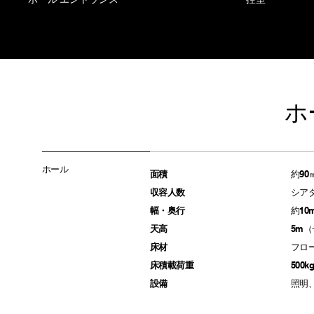
ホ
ホール
面積
約90
収容人数
シア
幅・奥行
約10m
天高
5m（
床材
フロ
床積載荷重
500k
​設備
​照