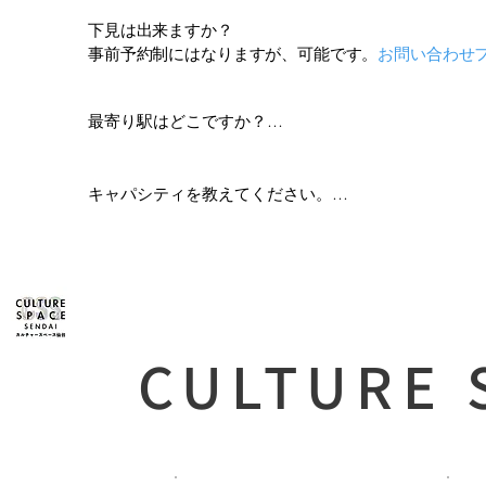
下見は出来ますか？
事前予約制にはなりますが、可能です。
お問い合わせ
最寄り駅はどこですか？

最寄り駅は榴ヶ岡駅と仙台駅また、バス停「小田原二丁
その他詳しくはアクセスページをご確認ください。
キャパシティを教えてください。

シアター70席/スクール50席/スタンディング100名/フ
CULTURE 